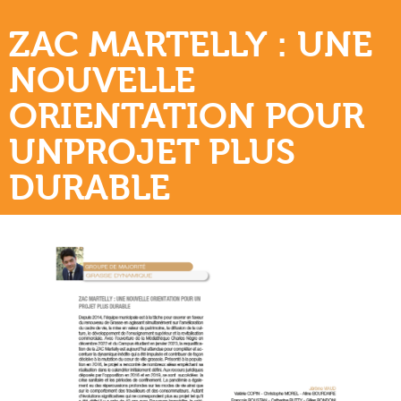
ZAC MARTELLY : UNE
NOUVELLE
ORIENTATION POUR
UNPROJET PLUS
DURABLE