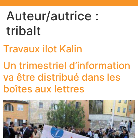
Auteur/autrice :
tribalt
Travaux ilot Kalin
Un trimestriel d’information
va être distribué dans les
boîtes aux lettres